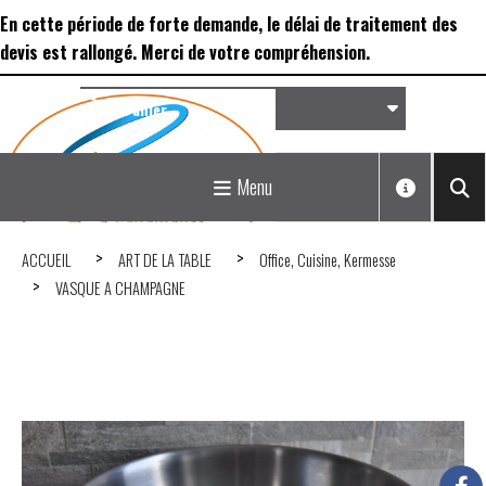
Panneau de gestion des cookies
En cette période de forte demande, le délai de traitement des
devis est rallongé. Merci de votre compréhension.
Panier
Matériel de réception &
Menu
Déco...
ACCUEIL
ART DE LA TABLE
Office, Cuisine, Kermesse
VASQUE A CHAMPAGNE