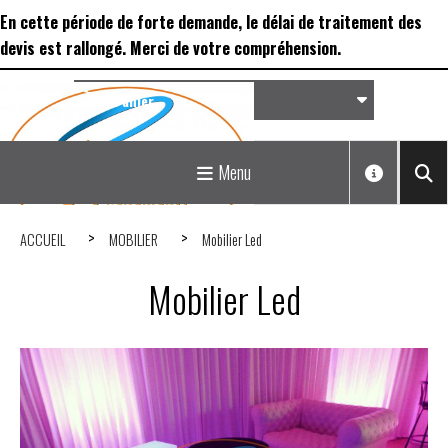
Panneau de gestion des cookies
En cette période de forte demande, le délai de traitement des
devis est rallongé. Merci de votre compréhension.
Panier
Matériel de réception &
Menu
Déco...
ACCUEIL
MOBILIER
Mobilier Led
Mobilier Led