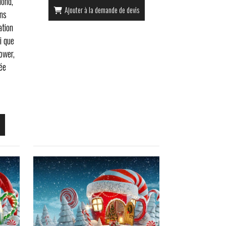
fond,
Ajouter à la demande de devis
ons
ation
i que
ower,
ée