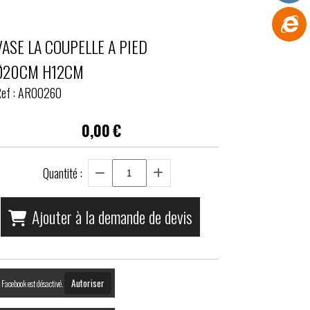
VASE LA COUPELLE A PIED
Ø20CM H12CM
ef :
AR00260
0,00
€
Quantité :
Ajouter à la demande de devis
Autoriser
Facebook est désactivé.