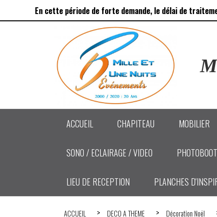
Panneau de gestion des cookies
En cette période de forte demande, le délai de traitem
Ma
ACCUEIL
CHAPITEAU
MOBILIER
SONO / ECLAIRAGE / VIDEO
PHOTOBOOT
LIEU DE RECEPTION
PLANCHES D'INSPI
ACCUEIL
DECO A THEME
Décoration Noël