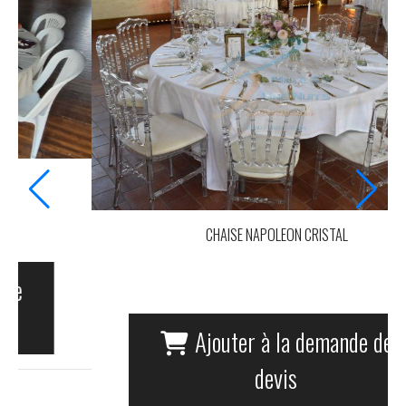
L
CHAISE CHIAVARI OR POUR LES MARIEES
nde de
Ajouter à la demande 