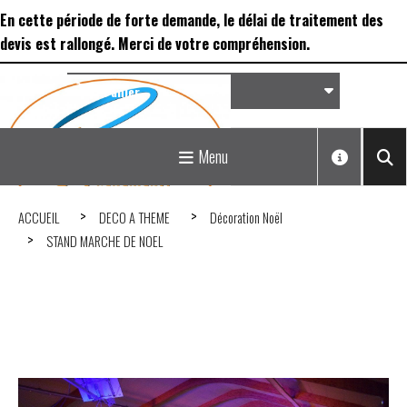
Panneau de gestion des cookies
En cette période de forte demande, le délai de traitement des
devis est rallongé. Merci de votre compréhension.
Panier
Matériel de réception &
Menu
Déco...
ACCUEIL
DECO A THEME
Décoration Noël
STAND MARCHE DE NOEL