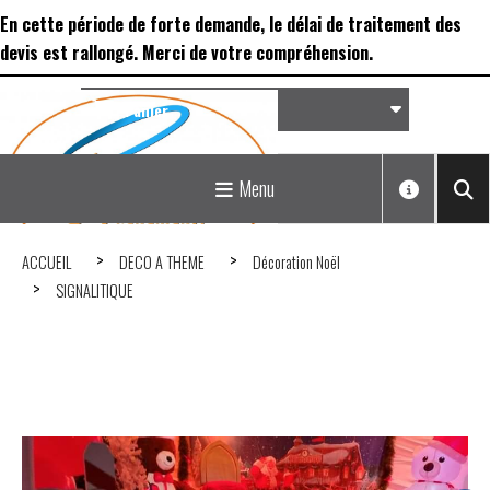
Panneau de gestion des cookies
En cette période de forte demande, le délai de traitement des
devis est rallongé. Merci de votre compréhension.
Panier
Matériel de réception &
Menu
Déco...
ACCUEIL
DECO A THEME
Décoration Noël
SIGNALITIQUE