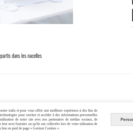
partis dans les nacelles
Autoriser
Facebook est désactivé.
otre trafic et pour vous offrir une meilleure expérience à des fins de
s technologies pour stocker et accéder à des informations personnelles
Perso
tilisation de notre site avec nos partenaires de médias sociaux, de
leur avez fournies ou qu'ils ont collectées lors de votre utilisation de
S
GESTION COOKIES
CRÉER UN SITE INTERNET
MILLE ET UNE 
du lien en pied de page « Gestion Cookies ».