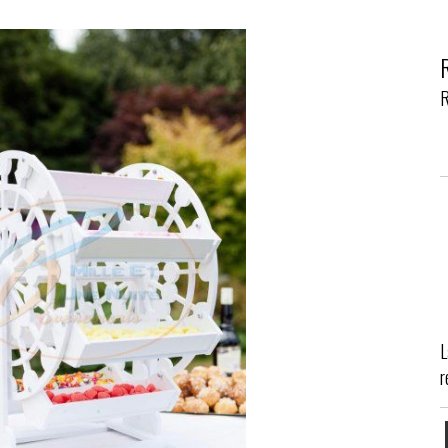
R
L
r