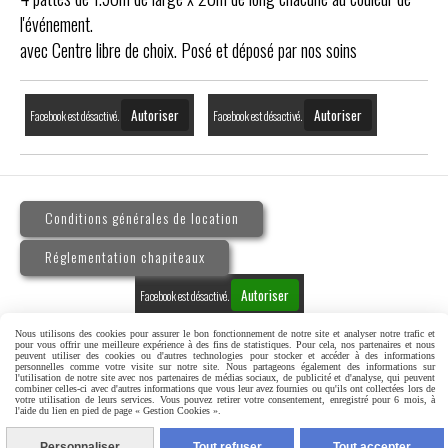
l'événement.
avec Centre libre de choix. Posé et déposé par nos soins
Autoriser
Autoriser
Facebook est désactivé.
Facebook est désactivé.
Conditions générales de location
Réglementation chapiteaux
Autoriser
Facebook est désactivé.
Nous utilisons des cookies pour assurer le bon fonctionnement de notre site et analyser notre trafic et
pour vous offrir une meilleure expérience à des fins de statistiques. Pour cela, nos partenaires et nous
peuvent utiliser des cookies ou d'autres technologies pour stocker et accéder à des informations
personnelles comme votre visite sur notre site. Nous partageons également des informations sur
l'utilisation de notre site avec nos partenaires de médias sociaux, de publicité et d'analyse, qui peuvent
MENTIONS LÉGALES
GESTION COOKIES
combiner celles-ci avec d'autres informations que vous leur avez fournies ou qu'ils ont collectées lors de
votre utilisation de leurs services. Vous pouvez retirer votre consentement, enregistré pour 6 mois, à
l'aide du lien en pied de page « Gestion Cookies ».
CRÉER UN SITE INTERNET
MILLE ET UNE NUITS EVENEMENTS
Personnaliser
Tout refuser
Tout accepter