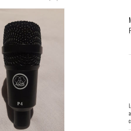
L
a
c