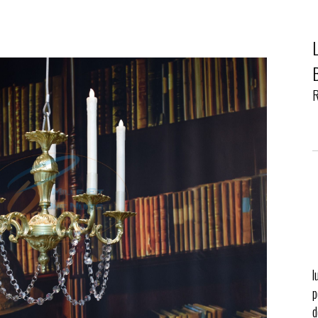
R
l
p
d