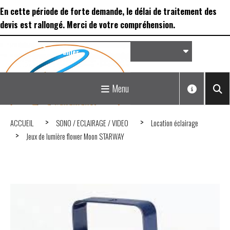
Panneau de gestion des cookies
En cette période de forte demande, le délai de traitement des
devis est rallongé. Merci de votre compréhension.
Panier
Matériel de réception &
Menu
Déco...
ACCUEIL
SONO / ECLAIRAGE / VIDEO
Location éclairage
Jeux de lumière flower Moon STARWAY