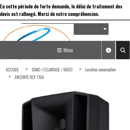
Panneau de gestion des cookies
En cette période de forte demande, le délai de traitement des
devis est rallongé. Merci de votre compréhension.
Panier
Matériel de réception &
Menu
Déco...
ACCUEIL
SONO / ECLAIRAGE / VIDEO
Location sonorisation
ENCEINTE RCF 715A