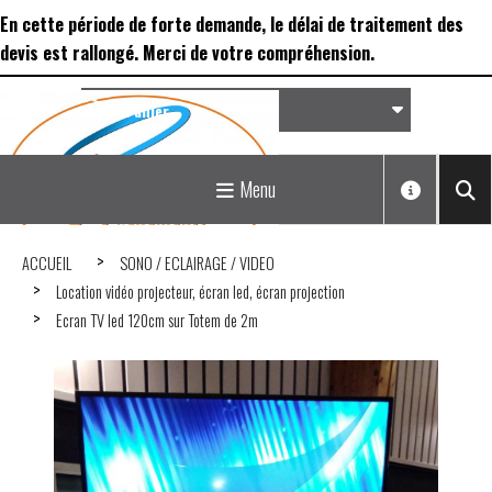
Panneau de gestion des cookies
En cette période de forte demande, le délai de traitement des
devis est rallongé. Merci de votre compréhension.
Panier
Matériel de réception &
Menu
Déco...
ACCUEIL
SONO / ECLAIRAGE / VIDEO
Location vidéo projecteur, écran led, écran projection
Ecran TV led 120cm sur Totem de 2m