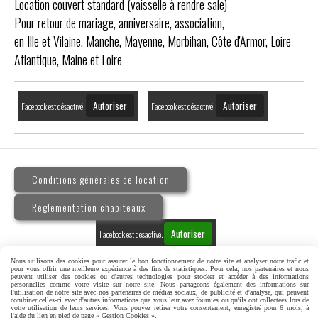
Location couvert standard (vaisselle à rendre sale)
Pour retour de mariage, anniversaire, association,
en Ille et Vilaine, Manche, Mayenne, Morbihan, Côte d'Armor, Loire
Atlantique, Maine et Loire
Autoriser
Autoriser
Facebook est désactivé.
Facebook est désactivé.
Conditions générales de location
Réglementation chapiteaux
Autoriser
Facebook est désactivé.
Nous utilisons des cookies pour assurer le bon fonctionnement de notre site et analyser notre trafic et
pour vous offrir une meilleure expérience à des fins de statistiques. Pour cela, nos partenaires et nous
peuvent utiliser des cookies ou d'autres technologies pour stocker et accéder à des informations
personnelles comme votre visite sur notre site. Nous partageons également des informations sur
l'utilisation de notre site avec nos partenaires de médias sociaux, de publicité et d'analyse, qui peuvent
MENTIONS LÉGALES
GESTION COOKIES
combiner celles-ci avec d'autres informations que vous leur avez fournies ou qu'ils ont collectées lors de
votre utilisation de leurs services. Vous pouvez retirer votre consentement, enregistré pour 6 mois, à
l'aide du lien en pied de page « Gestion Cookies ».