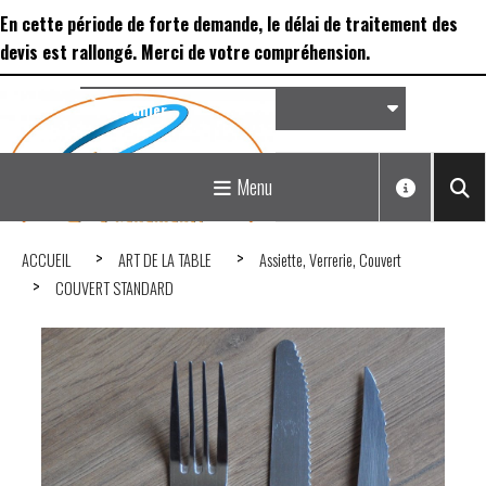
Panneau de gestion des cookies
En cette période de forte demande, le délai de traitement des
devis est rallongé. Merci de votre compréhension.
Panier
Matériel de réception &
Menu
Déco...
ACCUEIL
ART DE LA TABLE
Assiette, Verrerie, Couvert
COUVERT STANDARD