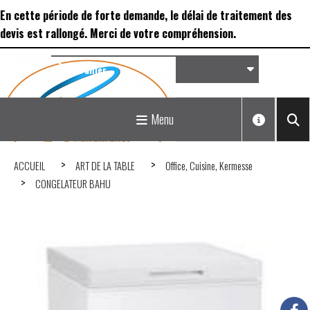
Panneau de gestion des cookies
En cette période de forte demande, le délai de traitement des
devis est rallongé. Merci de votre compréhension.
Panier
Matériel de réception &
Menu
Déco...
ACCUEIL
ART DE LA TABLE
Office, Cuisine, Kermesse
CONGELATEUR BAHU