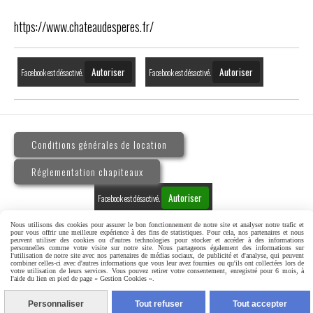
https://www.chateaudesperes.fr/
Autoriser
Autoriser
Facebook est désactivé.
Facebook est désactivé.
Conditions générales de location
Réglementation chapiteaux
Autoriser
Facebook est désactivé.
Nous utilisons des cookies pour assurer le bon fonctionnement de notre site et analyser notre trafic et
pour vous offrir une meilleure expérience à des fins de statistiques. Pour cela, nos partenaires et nous
peuvent utiliser des cookies ou d'autres technologies pour stocker et accéder à des informations
personnelles comme votre visite sur notre site. Nous partageons également des informations sur
l'utilisation de notre site avec nos partenaires de médias sociaux, de publicité et d'analyse, qui peuvent
MENTIONS LÉGALES
GESTION COOKIES
combiner celles-ci avec d'autres informations que vous leur avez fournies ou qu'ils ont collectées lors de
votre utilisation de leurs services. Vous pouvez retirer votre consentement, enregistré pour 6 mois, à
l'aide du lien en pied de page « Gestion Cookies ».
CRÉER UN SITE INTERNET
MILLE ET UNE NUITS EVENEMENTS
Personnaliser
Tout refuser
Tout accepter