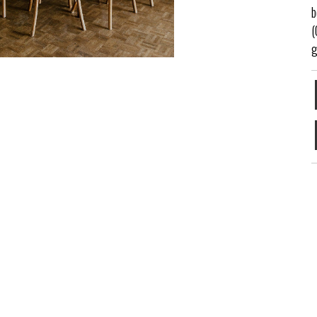
b
(
g