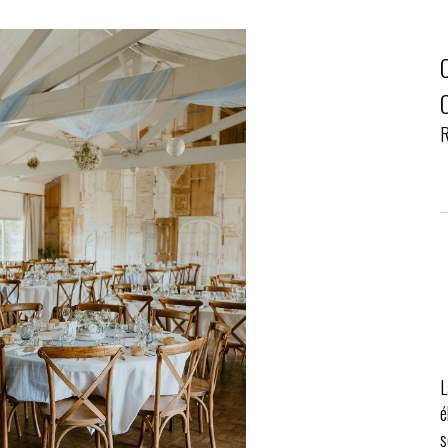
R
L
é
s